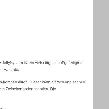
ollySystem ist ein vielseitiges, maßgefertigtes
ll Variante.
hts-kompensation. Dieser kann einfach und schnell
 dem Zwischenboden montiert. Die
en: