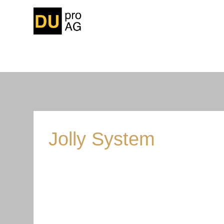
Skip
to
content
Jolly System